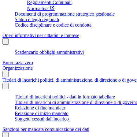
Regolamenti Comunali
Normattiva
Documenti di programmazione strategico gestionale
Statuti e leggi regionali
Codice disciplinare e codice di condotta
Oneri informativi per cittadini e imprese
Scadenzario obblighi amministrativi
Burocrazia zero
Organizzazione
Titolari di incarichi politici, di amministrazione, di direzione o di gov
Titolari di incarichi politici - dati in formato tabellare
Titolari di incarichi di amministrazione di direzione o di govern
Relazione di fine mandato
Relazione di inizio mandato
Soggetti cessati dall'incarico
Sanzioni per mancata comunicazione dei dati