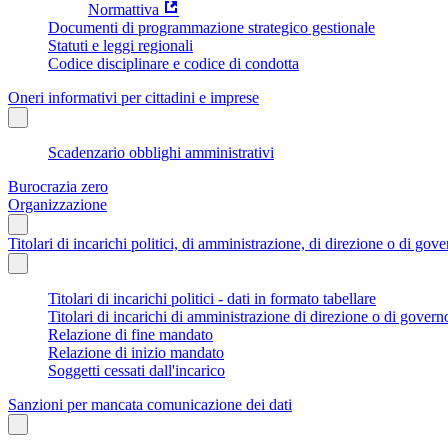
Normattiva
Documenti di programmazione strategico gestionale
Statuti e leggi regionali
Codice disciplinare e codice di condotta
Oneri informativi per cittadini e imprese
Scadenzario obblighi amministrativi
Burocrazia zero
Organizzazione
Titolari di incarichi politici, di amministrazione, di direzione o di gov
Titolari di incarichi politici - dati in formato tabellare
Titolari di incarichi di amministrazione di direzione o di govern
Relazione di fine mandato
Relazione di inizio mandato
Soggetti cessati dall'incarico
Sanzioni per mancata comunicazione dei dati