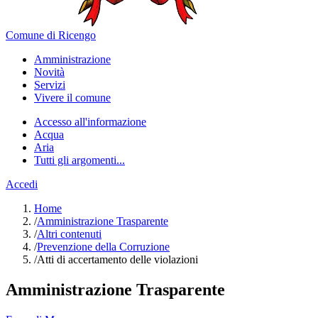
Comune di Ricengo
Amministrazione
Novità
Servizi
Vivere il comune
Accesso all'informazione
Acqua
Aria
Tutti gli argomenti...
Accedi
Home
/
Amministrazione Trasparente
/
Altri contenuti
/
Prevenzione della Corruzione
/
Atti di accertamento delle violazioni
Amministrazione Trasparente