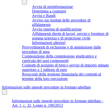
Avvisi di preinformazione
Determina a contrarre
Avvisi e Bandi
Avviso sui risultati delle procedure di
affidamento
Avvisi sistema di qualificazione
Affidamenti diretti di lavori, servizi e forniture di
somma urgenza e di protezione civile
Informazioni ulteriori
Provvedimenti di esclusione e di ammissione dalle
procedure di gara
Composizione della commissione giudicatrice e
curricula dei suoi componenti
Contratti di acquisto di beni e servizi di importo stimato
superiore a 1 milione di euro
Resoconti della gestione finanziaria dei contratti al
termine della loro esecuzione
Informazioni sulle singole procedure in formato tabellare
Informazioni sulle singole procedure in formato tabellare -
Art. 1, c. 32, Legge n. 190/2012