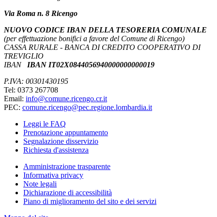
Via Roma n. 8 Ricengo
NUOVO CODICE IBAN DELLA TESORERIA COMUNALE
(per effettuazione bonifici a favore del Comune di Ricengo)
CASSA RURALE - BANCA DI CREDITO COOPERATIVO DI
TREVIGLIO
IBAN
IBAN IT02X0844056940000000000019
P.IVA: 00301430195
Tel: 0373 267708
Email:
info@comune.ricengo.cr.it
PEC:
comune.ricengo@pec.regione.lombardia.it
Leggi le FAQ
Prenotazione appuntamento
Segnalazione disservizio
Richiesta d'assistenza
Amministrazione trasparente
Informativa privacy
Note legali
Dichiarazione di accessibilità
Piano di miglioramento del sito e dei servizi