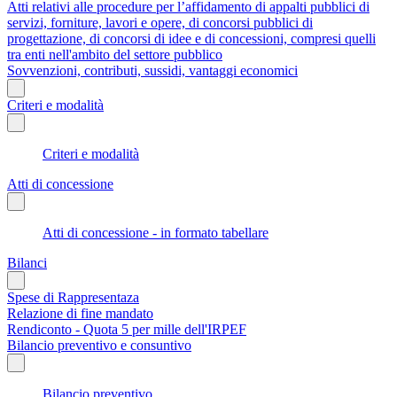
Atti relativi alle procedure per l’affidamento di appalti pubblici di
servizi, forniture, lavori e opere, di concorsi pubblici di
progettazione, di concorsi di idee e di concessioni, compresi quelli
tra enti nell'ambito del settore pubblico
Sovvenzioni, contributi, sussidi, vantaggi economici
Criteri e modalità
Criteri e modalità
Atti di concessione
Atti di concessione - in formato tabellare
Bilanci
Spese di Rappresentaza
Relazione di fine mandato
Rendiconto - Quota 5 per mille dell'IRPEF
Bilancio preventivo e consuntivo
Bilancio preventivo