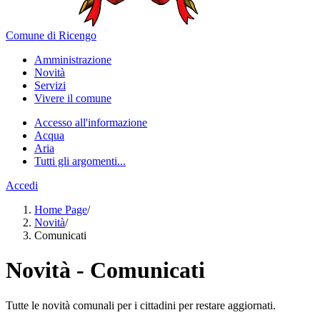
Comune di Ricengo
Amministrazione
Novità
Servizi
Vivere il comune
Accesso all'informazione
Acqua
Aria
Tutti gli argomenti...
Accedi
Home Page
/
Novità
/
Comunicati
Novità - Comunicati
Tutte le novità comunali per i cittadini per restare aggiornati.