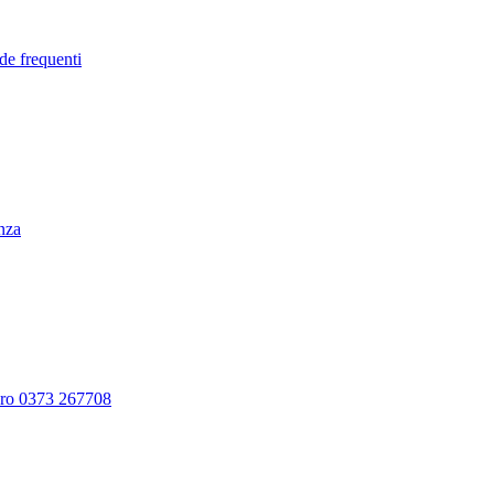
de frequenti
enza
ero 0373 267708