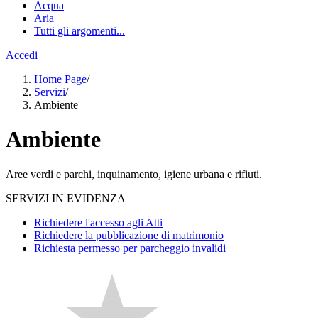
Acqua
Aria
Tutti gli argomenti...
Accedi
Home Page
/
Servizi
/
Ambiente
Ambiente
Aree verdi e parchi, inquinamento, igiene urbana e rifiuti.
SERVIZI IN EVIDENZA
Richiedere l'accesso agli Atti
Richiedere la pubblicazione di matrimonio
Richiesta permesso per parcheggio invalidi