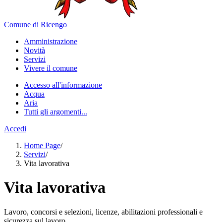
Comune di Ricengo
Amministrazione
Novità
Servizi
Vivere il comune
Accesso all'informazione
Acqua
Aria
Tutti gli argomenti...
Accedi
Home Page
/
Servizi
/
Vita lavorativa
Vita lavorativa
Lavoro, concorsi e selezioni, licenze, abilitazioni professionali e
sicurezza sul lavoro.