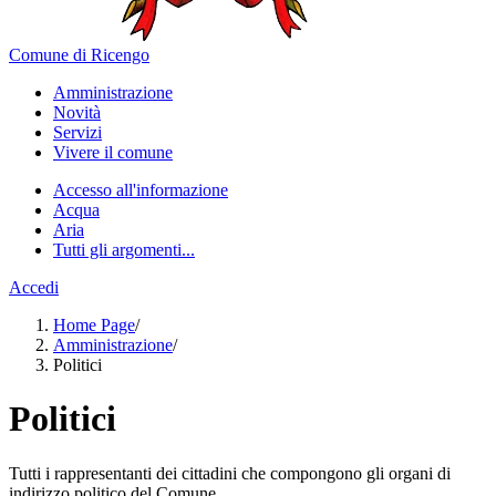
Comune di Ricengo
Amministrazione
Novità
Servizi
Vivere il comune
Accesso all'informazione
Acqua
Aria
Tutti gli argomenti...
Accedi
Home Page
/
Amministrazione
/
Politici
Politici
Tutti i rappresentanti dei cittadini che compongono gli organi di
indirizzo politico del Comune.