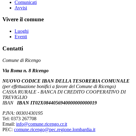
Comunicati
Avvisi
Vivere il comune
Luoghi
Eventi
Contatti
Comune di Ricengo
Via Roma n. 8 Ricengo
NUOVO CODICE IBAN DELLA TESORERIA COMUNALE
(per effettuazione bonifici a favore del Comune di Ricengo)
CASSA RURALE - BANCA DI CREDITO COOPERATIVO DI
TREVIGLIO
IBAN
IBAN IT02X0844056940000000000019
P.IVA: 00301430195
Tel: 0373 267708
Email:
info@comune.ricengo.cr.it
PEC:
comune.ricengo@pec.regione.lombardia.it