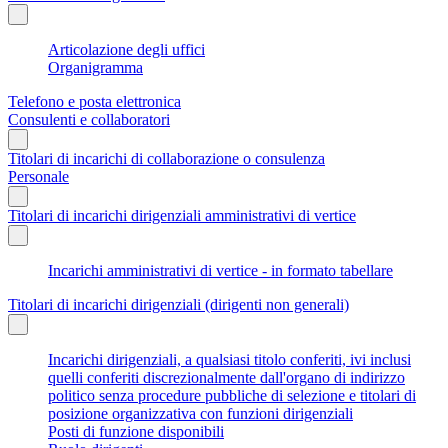
Articolazione degli uffici
Organigramma
Telefono e posta elettronica
Consulenti e collaboratori
Titolari di incarichi di collaborazione o consulenza
Personale
Titolari di incarichi dirigenziali amministrativi di vertice
Incarichi amministrativi di vertice - in formato tabellare
Titolari di incarichi dirigenziali (dirigenti non generali)
Incarichi dirigenziali, a qualsiasi titolo conferiti, ivi inclusi
quelli conferiti discrezionalmente dall'organo di indirizzo
politico senza procedure pubbliche di selezione e titolari di
posizione organizzativa con funzioni dirigenziali
Posti di funzione disponibili