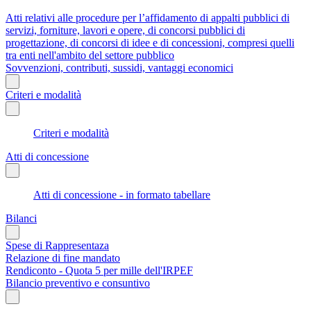
Atti relativi alle procedure per l’affidamento di appalti pubblici di
servizi, forniture, lavori e opere, di concorsi pubblici di
progettazione, di concorsi di idee e di concessioni, compresi quelli
tra enti nell'ambito del settore pubblico
Sovvenzioni, contributi, sussidi, vantaggi economici
Criteri e modalità
Criteri e modalità
Atti di concessione
Atti di concessione - in formato tabellare
Bilanci
Spese di Rappresentaza
Relazione di fine mandato
Rendiconto - Quota 5 per mille dell'IRPEF
Bilancio preventivo e consuntivo