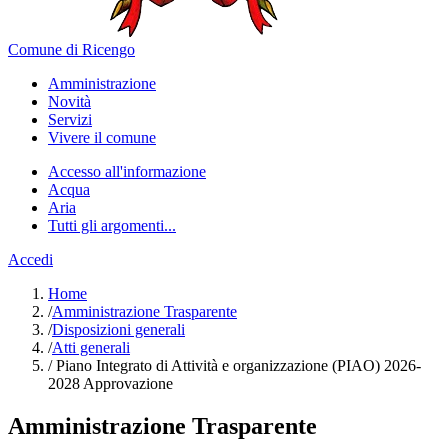
Comune di Ricengo
Amministrazione
Novità
Servizi
Vivere il comune
Accesso all'informazione
Acqua
Aria
Tutti gli argomenti...
Accedi
Home
/
Amministrazione Trasparente
/
Disposizioni generali
/
Atti generali
/
Piano Integrato di Attività e organizzazione (PIAO) 2026-
2028 Approvazione
Amministrazione Trasparente