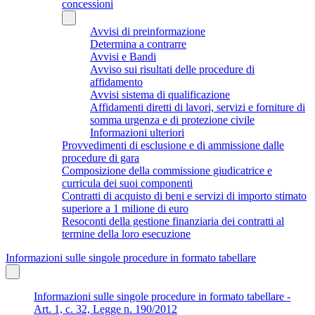
concessioni
Avvisi di preinformazione
Determina a contrarre
Avvisi e Bandi
Avviso sui risultati delle procedure di
affidamento
Avvisi sistema di qualificazione
Affidamenti diretti di lavori, servizi e forniture di
somma urgenza e di protezione civile
Informazioni ulteriori
Provvedimenti di esclusione e di ammissione dalle
procedure di gara
Composizione della commissione giudicatrice e
curricula dei suoi componenti
Contratti di acquisto di beni e servizi di importo stimato
superiore a 1 milione di euro
Resoconti della gestione finanziaria dei contratti al
termine della loro esecuzione
Informazioni sulle singole procedure in formato tabellare
Informazioni sulle singole procedure in formato tabellare -
Art. 1, c. 32, Legge n. 190/2012