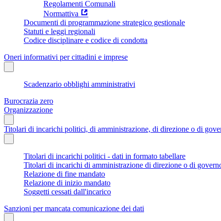
Regolamenti Comunali
Normattiva
Documenti di programmazione strategico gestionale
Statuti e leggi regionali
Codice disciplinare e codice di condotta
Oneri informativi per cittadini e imprese
Scadenzario obblighi amministrativi
Burocrazia zero
Organizzazione
Titolari di incarichi politici, di amministrazione, di direzione o di gov
Titolari di incarichi politici - dati in formato tabellare
Titolari di incarichi di amministrazione di direzione o di govern
Relazione di fine mandato
Relazione di inizio mandato
Soggetti cessati dall'incarico
Sanzioni per mancata comunicazione dei dati