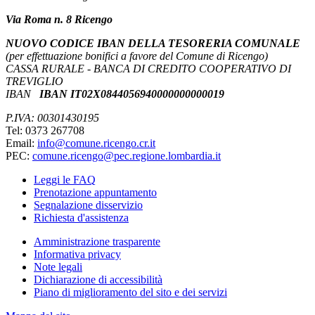
Via Roma n. 8 Ricengo
NUOVO CODICE IBAN DELLA TESORERIA COMUNALE
(per effettuazione bonifici a favore del Comune di Ricengo)
CASSA RURALE - BANCA DI CREDITO COOPERATIVO DI
TREVIGLIO
IBAN
IBAN IT02X0844056940000000000019
P.IVA: 00301430195
Tel: 0373 267708
Email:
info@comune.ricengo.cr.it
PEC:
comune.ricengo@pec.regione.lombardia.it
Leggi le FAQ
Prenotazione appuntamento
Segnalazione disservizio
Richiesta d'assistenza
Amministrazione trasparente
Informativa privacy
Note legali
Dichiarazione di accessibilità
Piano di miglioramento del sito e dei servizi