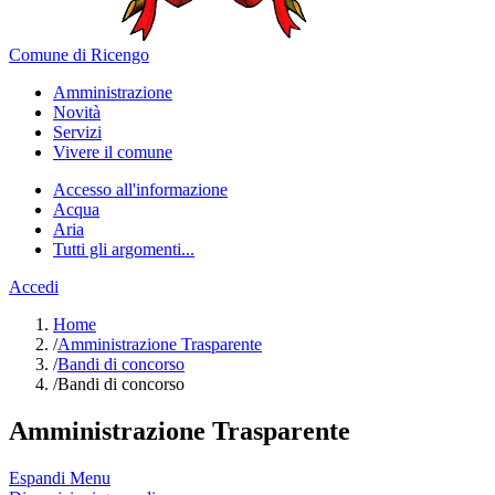
Comune di Ricengo
Amministrazione
Novità
Servizi
Vivere il comune
Accesso all'informazione
Acqua
Aria
Tutti gli argomenti...
Accedi
Home
/
Amministrazione Trasparente
/
Bandi di concorso
/
Bandi di concorso
Amministrazione Trasparente
Espandi Menu