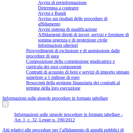
Avvisi di preinformazione
Determina a contrarre
Avvisi e Bandi
Avviso sui risultati delle procedure di
affidamento
Avvisi sistema di qualificazione
Affidamenti diretti di lavori, servizi e forniture di
somma urgenza e di protezione civile
Informazioni ulteriori
Provvedimenti di esclusione e di ammissione dalle
procedure di gara
Composizione della commissione giudicatrice e
curricula dei suoi componenti
Contratti di acquisto di beni e servizi di importo stimato
superiore a 1 milione di euro
Resoconti della gestione finanziaria dei contratti al
termine della loro esecuzione
Informazioni sulle singole procedure in formato tabellare
Informazioni sulle singole procedure in formato tabellare -
Art. 1, c. 32, Legge n. 190/2012
Atti relativi alle procedure per l’affidamento di appalti pubblici di