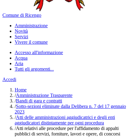
Comune di Ricengo
Amministrazione
Novità
Servizi
Vivere il comune
Accesso all'informazione
Acqua
Aria
Tutti gli argomenti...
Accedi
Home
/
Amministrazione Trasparente
/
Bandi di gara e contratti
/
Sotto-sezioni eliminate dalla Delibera n. 7 del 17 gennaio
2023
/
Atti delle amministrazioni aggiudicatrici e degli enti
aggiudicatori distintamente per ogni procedura
/
Atti relativi alle procedure per l'affidamento di appalti
pubblici di servizi, forniture, lavori e opere, di concorsi