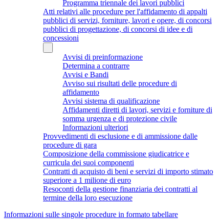
Programma triennale dei lavori pubblici
Atti relativi alle procedure per l'affidamento di appalti
pubblici di servizi, forniture, lavori e opere, di concorsi
pubblici di progettazione, di concorsi di idee e di
concessioni
Avvisi di preinformazione
Determina a contrarre
Avvisi e Bandi
Avviso sui risultati delle procedure di
affidamento
Avvisi sistema di qualificazione
Affidamenti diretti di lavori, servizi e forniture di
somma urgenza e di protezione civile
Informazioni ulteriori
Provvedimenti di esclusione e di ammissione dalle
procedure di gara
Composizione della commissione giudicatrice e
curricula dei suoi componenti
Contratti di acquisto di beni e servizi di importo stimato
superiore a 1 milione di euro
Resoconti della gestione finanziaria dei contratti al
termine della loro esecuzione
Informazioni sulle singole procedure in formato tabellare