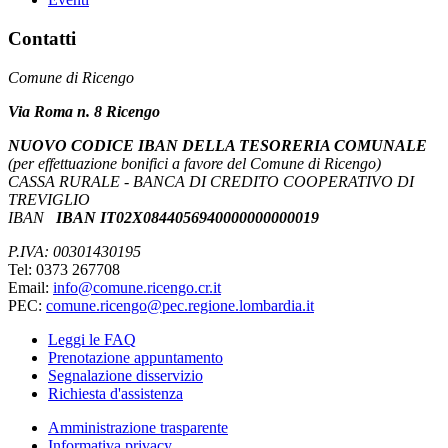
Contatti
Comune di Ricengo
Via Roma n. 8 Ricengo
NUOVO CODICE IBAN DELLA TESORERIA COMUNALE
(per effettuazione bonifici a favore del Comune di Ricengo)
CASSA RURALE - BANCA DI CREDITO COOPERATIVO DI
TREVIGLIO
IBAN
IBAN IT02X0844056940000000000019
P.IVA: 00301430195
Tel: 0373 267708
Email:
info@comune.ricengo.cr.it
PEC:
comune.ricengo@pec.regione.lombardia.it
Leggi le FAQ
Prenotazione appuntamento
Segnalazione disservizio
Richiesta d'assistenza
Amministrazione trasparente
Informativa privacy