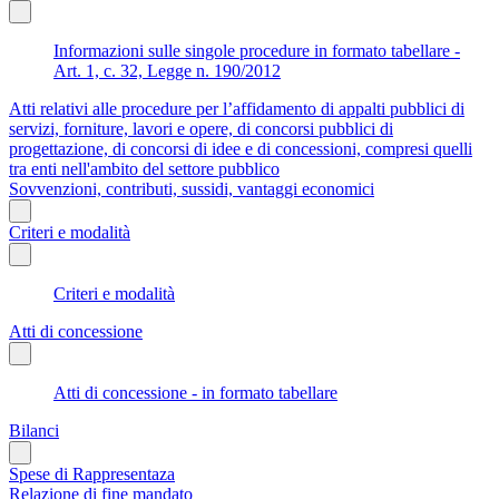
Informazioni sulle singole procedure in formato tabellare -
Art. 1, c. 32, Legge n. 190/2012
Atti relativi alle procedure per l’affidamento di appalti pubblici di
servizi, forniture, lavori e opere, di concorsi pubblici di
progettazione, di concorsi di idee e di concessioni, compresi quelli
tra enti nell'ambito del settore pubblico
Sovvenzioni, contributi, sussidi, vantaggi economici
Criteri e modalità
Criteri e modalità
Atti di concessione
Atti di concessione - in formato tabellare
Bilanci
Spese di Rappresentaza
Relazione di fine mandato