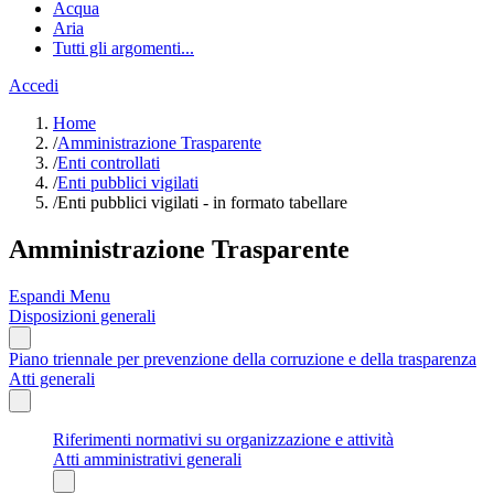
Acqua
Aria
Tutti gli argomenti...
Accedi
Home
/
Amministrazione Trasparente
/
Enti controllati
/
Enti pubblici vigilati
/
Enti pubblici vigilati - in formato tabellare
Amministrazione Trasparente
Espandi Menu
Disposizioni generali
Piano triennale per prevenzione della corruzione e della trasparenza
Atti generali
Riferimenti normativi su organizzazione e attività
Atti amministrativi generali