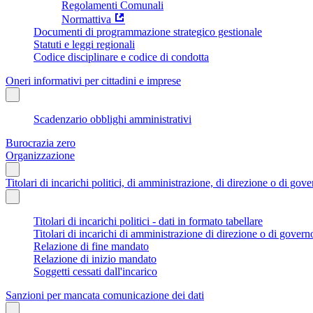
Regolamenti Comunali
Normattiva
Documenti di programmazione strategico gestionale
Statuti e leggi regionali
Codice disciplinare e codice di condotta
Oneri informativi per cittadini e imprese
Scadenzario obblighi amministrativi
Burocrazia zero
Organizzazione
Titolari di incarichi politici, di amministrazione, di direzione o di gov
Titolari di incarichi politici - dati in formato tabellare
Titolari di incarichi di amministrazione di direzione o di govern
Relazione di fine mandato
Relazione di inizio mandato
Soggetti cessati dall'incarico
Sanzioni per mancata comunicazione dei dati