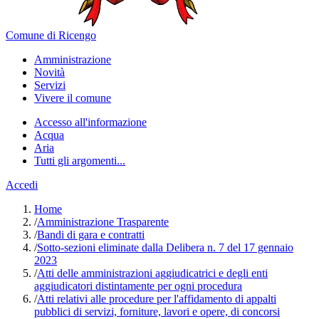
Comune di Ricengo
Amministrazione
Novità
Servizi
Vivere il comune
Accesso all'informazione
Acqua
Aria
Tutti gli argomenti...
Accedi
Home
/
Amministrazione Trasparente
/
Bandi di gara e contratti
/
Sotto-sezioni eliminate dalla Delibera n. 7 del 17 gennaio
2023
/
Atti delle amministrazioni aggiudicatrici e degli enti
aggiudicatori distintamente per ogni procedura
/
Atti relativi alle procedure per l'affidamento di appalti
pubblici di servizi, forniture, lavori e opere, di concorsi