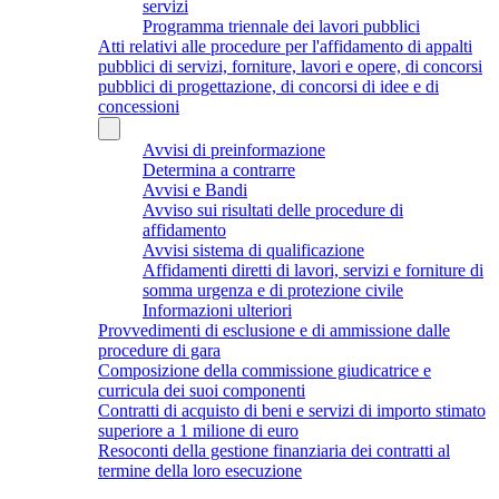
servizi
Programma triennale dei lavori pubblici
Atti relativi alle procedure per l'affidamento di appalti
pubblici di servizi, forniture, lavori e opere, di concorsi
pubblici di progettazione, di concorsi di idee e di
concessioni
Avvisi di preinformazione
Determina a contrarre
Avvisi e Bandi
Avviso sui risultati delle procedure di
affidamento
Avvisi sistema di qualificazione
Affidamenti diretti di lavori, servizi e forniture di
somma urgenza e di protezione civile
Informazioni ulteriori
Provvedimenti di esclusione e di ammissione dalle
procedure di gara
Composizione della commissione giudicatrice e
curricula dei suoi componenti
Contratti di acquisto di beni e servizi di importo stimato
superiore a 1 milione di euro
Resoconti della gestione finanziaria dei contratti al
termine della loro esecuzione