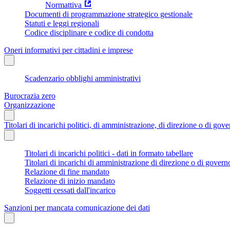
Normattiva
Documenti di programmazione strategico gestionale
Statuti e leggi regionali
Codice disciplinare e codice di condotta
Oneri informativi per cittadini e imprese
Scadenzario obblighi amministrativi
Burocrazia zero
Organizzazione
Titolari di incarichi politici, di amministrazione, di direzione o di gov
Titolari di incarichi politici - dati in formato tabellare
Titolari di incarichi di amministrazione di direzione o di govern
Relazione di fine mandato
Relazione di inizio mandato
Soggetti cessati dall'incarico
Sanzioni per mancata comunicazione dei dati