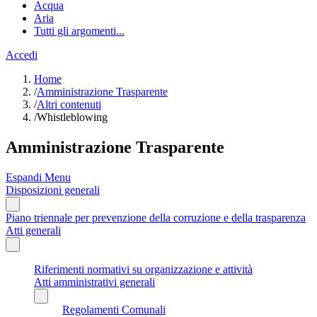
Acqua
Aria
Tutti gli argomenti...
Accedi
Home
/
Amministrazione Trasparente
/
Altri contenuti
/
Whistleblowing
Amministrazione Trasparente
Espandi Menu
Disposizioni generali
Piano triennale per prevenzione della corruzione e della trasparenza
Atti generali
Riferimenti normativi su organizzazione e attività
Atti amministrativi generali
Regolamenti Comunali