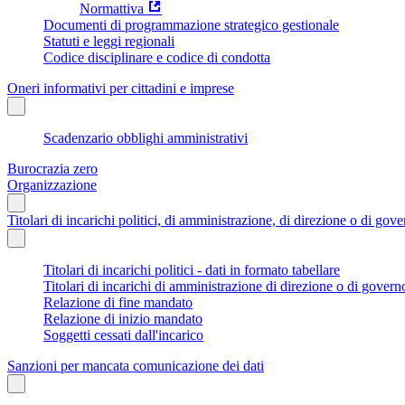
Normattiva
Documenti di programmazione strategico gestionale
Statuti e leggi regionali
Codice disciplinare e codice di condotta
Oneri informativi per cittadini e imprese
Scadenzario obblighi amministrativi
Burocrazia zero
Organizzazione
Titolari di incarichi politici, di amministrazione, di direzione o di gov
Titolari di incarichi politici - dati in formato tabellare
Titolari di incarichi di amministrazione di direzione o di govern
Relazione di fine mandato
Relazione di inizio mandato
Soggetti cessati dall'incarico
Sanzioni per mancata comunicazione dei dati