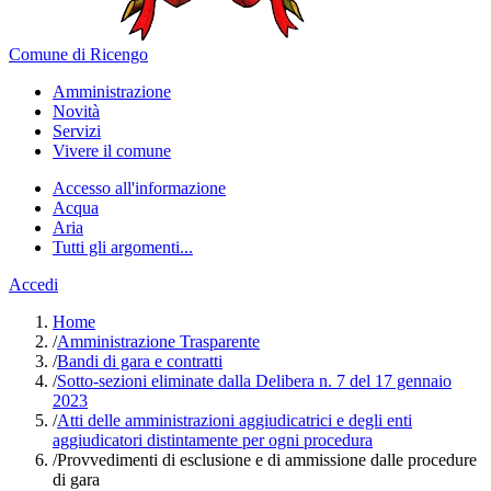
Comune di Ricengo
Amministrazione
Novità
Servizi
Vivere il comune
Accesso all'informazione
Acqua
Aria
Tutti gli argomenti...
Accedi
Home
/
Amministrazione Trasparente
/
Bandi di gara e contratti
/
Sotto-sezioni eliminate dalla Delibera n. 7 del 17 gennaio
2023
/
Atti delle amministrazioni aggiudicatrici e degli enti
aggiudicatori distintamente per ogni procedura
/
Provvedimenti di esclusione e di ammissione dalle procedure
di gara