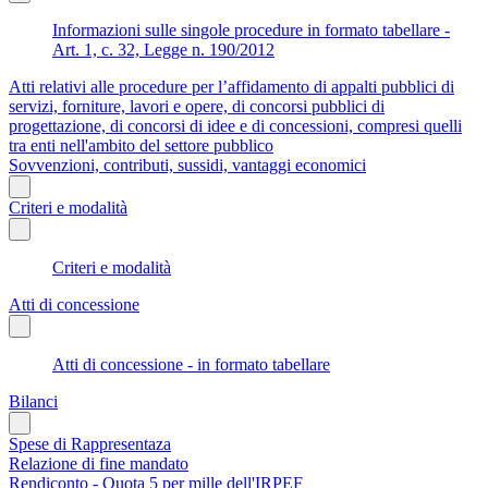
Informazioni sulle singole procedure in formato tabellare -
Art. 1, c. 32, Legge n. 190/2012
Atti relativi alle procedure per l’affidamento di appalti pubblici di
servizi, forniture, lavori e opere, di concorsi pubblici di
progettazione, di concorsi di idee e di concessioni, compresi quelli
tra enti nell'ambito del settore pubblico
Sovvenzioni, contributi, sussidi, vantaggi economici
Criteri e modalità
Criteri e modalità
Atti di concessione
Atti di concessione - in formato tabellare
Bilanci
Spese di Rappresentaza
Relazione di fine mandato
Rendiconto - Quota 5 per mille dell'IRPEF