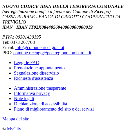
NUOVO CODICE IBAN DELLA TESORERIA COMUNALE
(per effettuazione bonifici a favore del Comune di Ricengo)
CASSA RURALE - BANCA DI CREDITO COOPERATIVO DI
TREVIGLIO
IBAN
IBAN IT02X0844056940000000000019
P.IVA: 00301430195
Tel: 0373 267708
Email:
info@comune.ricengo.cr.it
PEC:
comune.ricengo@pec.regione.lombardia.it
Leggi le FAQ
Prenotazione appuntamento
Segnalazione disservizio
Richiesta d'assistenza
Amministrazione trasparente
Informativa privacy
Note legali
Dichiarazione di accessibilità
Piano di miglioramento del sito e dei servizi
Mappa del sito
©
MyCity