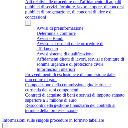
Atti relativi alle procedure per l'affidamento di appalti
pubblici di servizi, forniture, lavori e opere, di concorsi
pubblici di progettazione, di concorsi di idee e di
concessioni
Avvisi di preinformazione
Determina a contrarre
Avvisi e Bandi
Avviso sui risultati delle procedure di
affidamento
Avvisi sistema di qualificazione
Affidamenti diretti di lavori, servizi e forniture di
somma urgenza e di protezione civile
Informazioni ulteriori
Provvedimenti di esclusione e di ammissione dalle
procedure di gara
Composizione della commissione giudicatrice e
curricula dei suoi componenti
Contratti di acquisto di beni e servizi di importo stimato
superiore a 1 milione di euro
Resoconti della gestione finanziaria dei contratti al
termine della loro esecuzione
Informazioni sulle singole procedure in formato tabellare