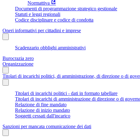
Normattiva
Documenti di programmazione strategico gestionale
Statuti e leggi regionali
Codice disciplinare e codice di condotta
Oneri informativi per cittadini e imprese
Scadenzario obblighi amministrativi
Burocrazia zero
Organizzazione
Titolari di incarichi politici, di amministrazione, di direzione o di gov
Titolari di incarichi politici - dati in formato tabellare
Titolari di incarichi di amministrazione di direzione o di govern
Relazione di fine mandato
Relazione di inizio mandato
Soggetti cessati dall'incarico
Sanzioni per mancata comunicazione dei dati