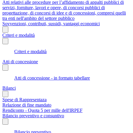
Atti relativi alle procedure per l’affidamento di appalti pubblici di
servizi, forniture, lavori e opere, di concorsi pubblici di
progettazione, di concorsi di idee e di concessioni, compresi quelli
tra enti nell'ambito del settore pubblico
Sovvenzioni, contributi, sussidi, vantaggi economici
Criteri e modalità
Criteri e modalità
Atti di concessione
Atti di concessione - in formato tabellare
Bilanci
Spese di Rappresentaza
Relazione di fine mandato
Rendiconto - Quota 5 per mille dell'IRPEF
Bilancio preventivo e consuntivo
Bilancio preventivo