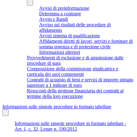
Avvisi di preinformazione
Determina a contrarre
Avvisi e Bandi
Avviso sui risultati delle procedure di
affidamento
Avvisi sistema di qualificazione
Affidamenti diretti di lavori, servizi e forniture di
somma urgenza e di protezione civile
Informazioni ulteriori
Provvedimenti di esclusione e di ammissione dalle
procedure di gara
Composizione della commissione giudicatrice e
curricula dei suoi componenti
Contratti di acquisto di beni e servizi di importo stimato
superiore a 1 milione di euro
Resoconti della gestione finanziaria dei contratti al
termine della loro esecuzione
Informazioni sulle singole procedure in formato tabellare
Informazioni sulle singole procedure in formato tabellare -
Art. 1, c. 32, Legge n. 190/2012