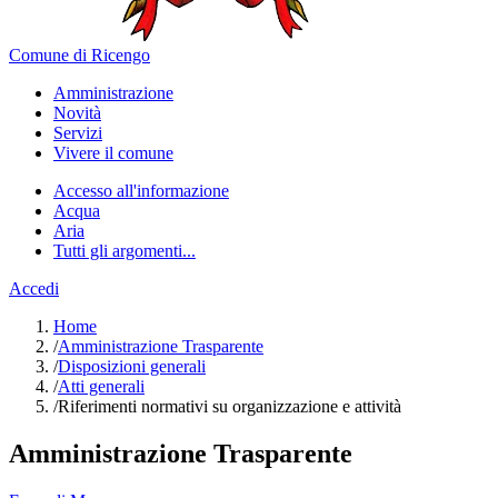
Comune di Ricengo
Amministrazione
Novità
Servizi
Vivere il comune
Accesso all'informazione
Acqua
Aria
Tutti gli argomenti...
Accedi
Home
/
Amministrazione Trasparente
/
Disposizioni generali
/
Atti generali
/
Riferimenti normativi su organizzazione e attività
Amministrazione Trasparente