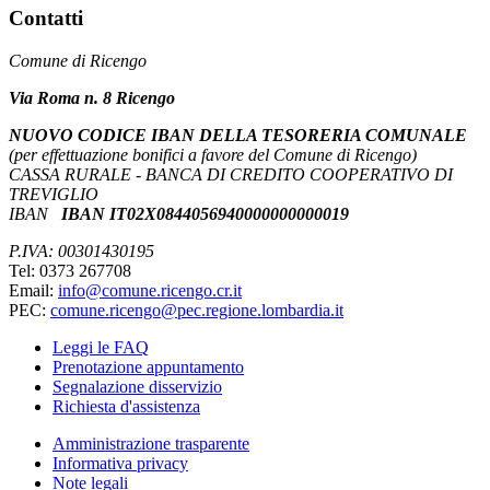
Contatti
Comune di Ricengo
Via Roma n. 8 Ricengo
NUOVO CODICE IBAN DELLA TESORERIA COMUNALE
(per effettuazione bonifici a favore del Comune di Ricengo)
CASSA RURALE - BANCA DI CREDITO COOPERATIVO DI
TREVIGLIO
IBAN
IBAN IT02X0844056940000000000019
P.IVA: 00301430195
Tel: 0373 267708
Email:
info@comune.ricengo.cr.it
PEC:
comune.ricengo@pec.regione.lombardia.it
Leggi le FAQ
Prenotazione appuntamento
Segnalazione disservizio
Richiesta d'assistenza
Amministrazione trasparente
Informativa privacy
Note legali