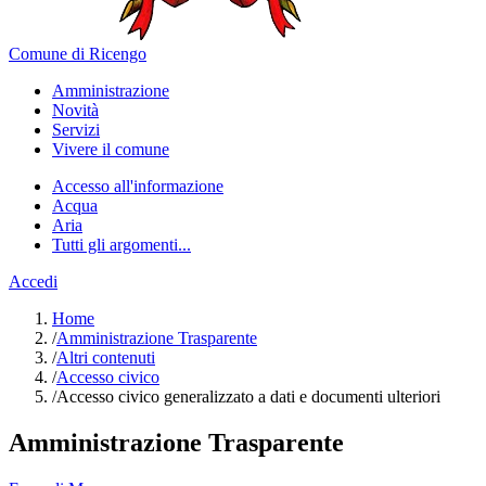
Comune di Ricengo
Amministrazione
Novità
Servizi
Vivere il comune
Accesso all'informazione
Acqua
Aria
Tutti gli argomenti...
Accedi
Home
/
Amministrazione Trasparente
/
Altri contenuti
/
Accesso civico
/
Accesso civico generalizzato a dati e documenti ulteriori
Amministrazione Trasparente