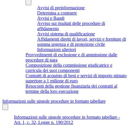
Avvisi di preinformazione
Determina a contrarre
Avvisi e Bandi
Avviso sui risultati delle procedure di
affidamento
Avvisi sistema di qualificazione
Affidamenti diretti di lavori, servizi e forniture di
somma urgenza e di protezione civile
Informazioni ulteriori
Provvedimenti di esclusione e di ammissione dalle
procedure di gara
Composizione della commissione giudicatrice e
curricula dei suoi componenti
Contratti di acquisto di beni e servizi di importo stimato
superiore a 1 milione di euro
Resoconti della gestione finanziaria dei contratti al
termine della loro esecuzione
Informazioni sulle singole procedure in formato tabellare
Informazioni sulle singole procedure in formato tabellare -
Art. 1, c. 32, Legge n. 190/2012