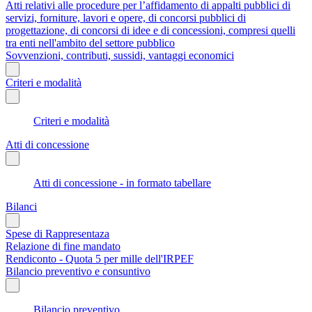
Atti relativi alle procedure per l’affidamento di appalti pubblici di
servizi, forniture, lavori e opere, di concorsi pubblici di
progettazione, di concorsi di idee e di concessioni, compresi quelli
tra enti nell'ambito del settore pubblico
Sovvenzioni, contributi, sussidi, vantaggi economici
Criteri e modalità
Criteri e modalità
Atti di concessione
Atti di concessione - in formato tabellare
Bilanci
Spese di Rappresentaza
Relazione di fine mandato
Rendiconto - Quota 5 per mille dell'IRPEF
Bilancio preventivo e consuntivo
Bilancio preventivo