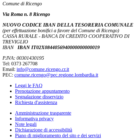
Comune di Ricengo
Via Roma n. 8 Ricengo
NUOVO CODICE IBAN DELLA TESORERIA COMUNALE
(per effettuazione bonifici a favore del Comune di Ricengo)
CASSA RURALE - BANCA DI CREDITO COOPERATIVO DI
TREVIGLIO
IBAN
IBAN IT02X0844056940000000000019
P.IVA: 00301430195
Tel: 0373 267708
Email:
info@comune.ricengo.cr.it
PEC:
comune.ricengo@pec.regione.lombardia.it
Leggi le FAQ
Prenotazione appuntamento
Segnalazione disservizio
Richiesta d'assistenza
Amministrazione trasparente
Informativa privacy
Note legali
Dichiarazione di accessibilità
Piano di miglioramento del sito e dei servizi