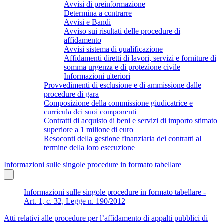
Avvisi di preinformazione
Determina a contrarre
Avvisi e Bandi
Avviso sui risultati delle procedure di
affidamento
Avvisi sistema di qualificazione
Affidamenti diretti di lavori, servizi e forniture di
somma urgenza e di protezione civile
Informazioni ulteriori
Provvedimenti di esclusione e di ammissione dalle
procedure di gara
Composizione della commissione giudicatrice e
curricula dei suoi componenti
Contratti di acquisto di beni e servizi di importo stimato
superiore a 1 milione di euro
Resoconti della gestione finanziaria dei contratti al
termine della loro esecuzione
Informazioni sulle singole procedure in formato tabellare
Informazioni sulle singole procedure in formato tabellare -
Art. 1, c. 32, Legge n. 190/2012
Atti relativi alle procedure per l’affidamento di appalti pubblici di