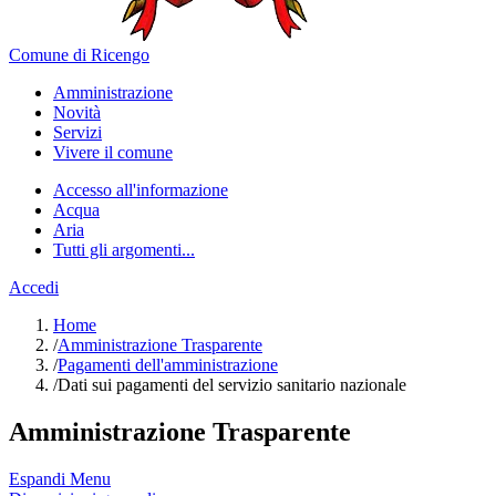
Comune di Ricengo
Amministrazione
Novità
Servizi
Vivere il comune
Accesso all'informazione
Acqua
Aria
Tutti gli argomenti...
Accedi
Home
/
Amministrazione Trasparente
/
Pagamenti dell'amministrazione
/
Dati sui pagamenti del servizio sanitario nazionale
Amministrazione Trasparente
Espandi Menu