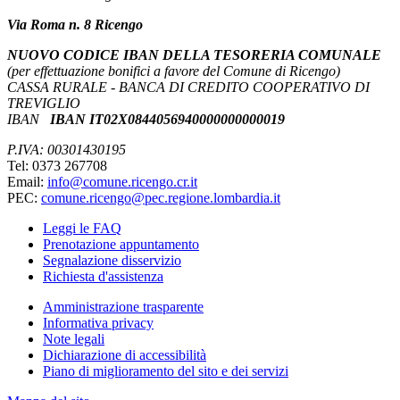
Via Roma n. 8 Ricengo
NUOVO CODICE IBAN DELLA TESORERIA COMUNALE
(per effettuazione bonifici a favore del Comune di Ricengo)
CASSA RURALE - BANCA DI CREDITO COOPERATIVO DI
TREVIGLIO
IBAN
IBAN IT02X0844056940000000000019
P.IVA: 00301430195
Tel: 0373 267708
Email:
info@comune.ricengo.cr.it
PEC:
comune.ricengo@pec.regione.lombardia.it
Leggi le FAQ
Prenotazione appuntamento
Segnalazione disservizio
Richiesta d'assistenza
Amministrazione trasparente
Informativa privacy
Note legali
Dichiarazione di accessibilità
Piano di miglioramento del sito e dei servizi