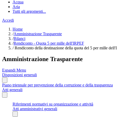
Acqua
Aria
Tutti gli argomenti...
Accedi
Home
/
Amministrazione Trasparente
/
Bilanci
/
Rendiconto - Quota 5 per mille dell'IRPEF
/
Rendiconto della destinazione della quota del 5 per mille dell'
Amministrazione Trasparente
Espandi Menu
Disposizioni generali
Piano triennale per prevenzione della corruzione e della trasparenza
Atti generali
Riferimenti normativi su organizzazione e attività
Atti amministrativi generali