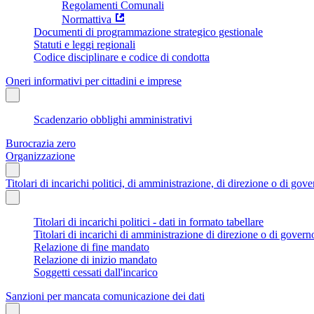
Regolamenti Comunali
Normattiva
Documenti di programmazione strategico gestionale
Statuti e leggi regionali
Codice disciplinare e codice di condotta
Oneri informativi per cittadini e imprese
Scadenzario obblighi amministrativi
Burocrazia zero
Organizzazione
Titolari di incarichi politici, di amministrazione, di direzione o di gov
Titolari di incarichi politici - dati in formato tabellare
Titolari di incarichi di amministrazione di direzione o di govern
Relazione di fine mandato
Relazione di inizio mandato
Soggetti cessati dall'incarico
Sanzioni per mancata comunicazione dei dati