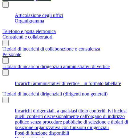
Articolazione degli uffici
Organigramma
Telefono e posta elettronica
Consulenti e collaboratori
Titolari di incarichi di collaborazione o consulenza
Personale
Titolari di incarichi dirigenziali amministrativi di vertice
Incarichi amministrativi di vertice - in formato tabellare
Titolari di incarichi dirigenziali (dirigenti non generali)
Incarichi dirigenziali, a qualsiasi titolo conferiti, ivi inclusi
quelli conferiti discrezionalmente dall'organo di indirizzo
politico senza procedure pubbliche di selezione e titolari di
posizione organizzativa con funzioni dirigenziali
Posti di funzione disponibili