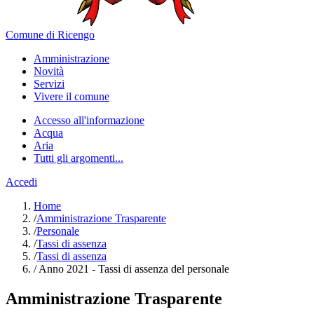
Comune di Ricengo
Amministrazione
Novità
Servizi
Vivere il comune
Accesso all'informazione
Acqua
Aria
Tutti gli argomenti...
Accedi
Home
/
Amministrazione Trasparente
/
Personale
/
Tassi di assenza
/
Tassi di assenza
/
Anno 2021 - Tassi di assenza del personale
Amministrazione Trasparente