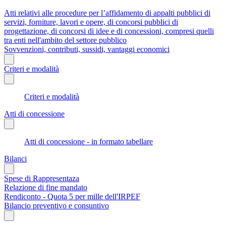
Atti relativi alle procedure per l’affidamento di appalti pubblici di
servizi, forniture, lavori e opere, di concorsi pubblici di
progettazione, di concorsi di idee e di concessioni, compresi quelli
tra enti nell'ambito del settore pubblico
Sovvenzioni, contributi, sussidi, vantaggi economici
Criteri e modalità
Criteri e modalità
Atti di concessione
Atti di concessione - in formato tabellare
Bilanci
Spese di Rappresentaza
Relazione di fine mandato
Rendiconto - Quota 5 per mille dell'IRPEF
Bilancio preventivo e consuntivo