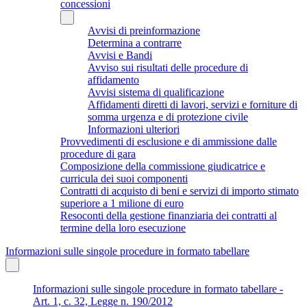
concessioni
Avvisi di preinformazione
Determina a contrarre
Avvisi e Bandi
Avviso sui risultati delle procedure di
affidamento
Avvisi sistema di qualificazione
Affidamenti diretti di lavori, servizi e forniture di
somma urgenza e di protezione civile
Informazioni ulteriori
Provvedimenti di esclusione e di ammissione dalle
procedure di gara
Composizione della commissione giudicatrice e
curricula dei suoi componenti
Contratti di acquisto di beni e servizi di importo stimato
superiore a 1 milione di euro
Resoconti della gestione finanziaria dei contratti al
termine della loro esecuzione
Informazioni sulle singole procedure in formato tabellare
Informazioni sulle singole procedure in formato tabellare -
Art. 1, c. 32, Legge n. 190/2012