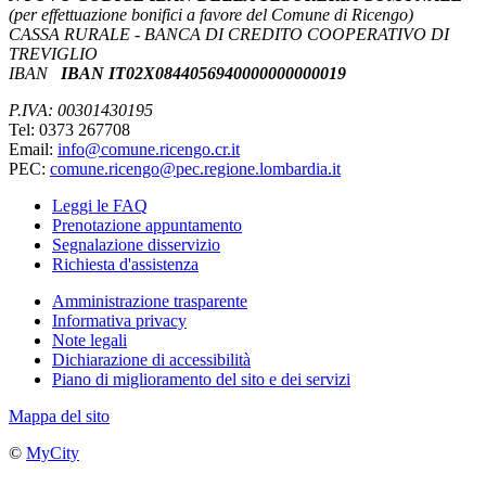
(per effettuazione bonifici a favore del Comune di Ricengo)
CASSA RURALE - BANCA DI CREDITO COOPERATIVO DI
TREVIGLIO
IBAN
IBAN IT02X0844056940000000000019
P.IVA: 00301430195
Tel: 0373 267708
Email:
info@comune.ricengo.cr.it
PEC:
comune.ricengo@pec.regione.lombardia.it
Leggi le FAQ
Prenotazione appuntamento
Segnalazione disservizio
Richiesta d'assistenza
Amministrazione trasparente
Informativa privacy
Note legali
Dichiarazione di accessibilità
Piano di miglioramento del sito e dei servizi
Mappa del sito
©
MyCity