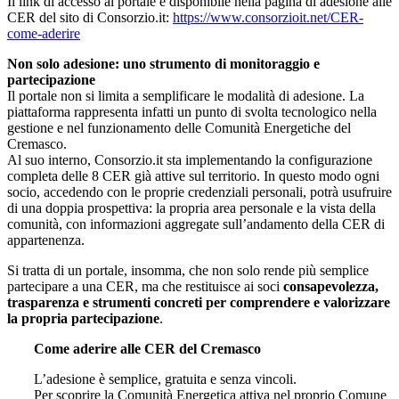
Il link di accesso al portale è disponibile nella pagina di adesione alle
CER del sito di Consorzio.it:
https://www.consorzioit.net/CER-
come-aderire
Non solo adesione: uno strumento di monitoraggio e
partecipazione
Il portale non si limita a semplificare le modalità di adesione. La
piattaforma rappresenta infatti un punto di svolta tecnologico nella
gestione e nel funzionamento delle Comunità Energetiche del
Cremasco.
Al suo interno, Consorzio.it sta implementando la configurazione
completa delle 8 CER già attive sul territorio. In questo modo ogni
socio, accedendo con le proprie credenziali personali, potrà usufruire
di una doppia prospettiva: la propria area personale e la vista della
comunità, con informazioni aggregate sull’andamento della CER di
appartenenza.
Si tratta di un portale, insomma, che non solo rende più semplice
partecipare a una CER, ma che restituisce ai soci
consapevolezza,
trasparenza e strumenti concreti per comprendere e valorizzare
la propria partecipazione
.
Come aderire alle CER del Cremasco
L’adesione è semplice, gratuita e senza vincoli.
Per scoprire la Comunità Energetica attiva nel proprio Comune