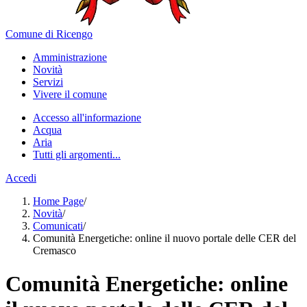
Comune di Ricengo
Amministrazione
Novità
Servizi
Vivere il comune
Accesso all'informazione
Acqua
Aria
Tutti gli argomenti...
Accedi
Home Page
/
Novità
/
Comunicati
/
Comunità Energetiche: online il nuovo portale delle CER del
Cremasco
Comunità Energetiche: online