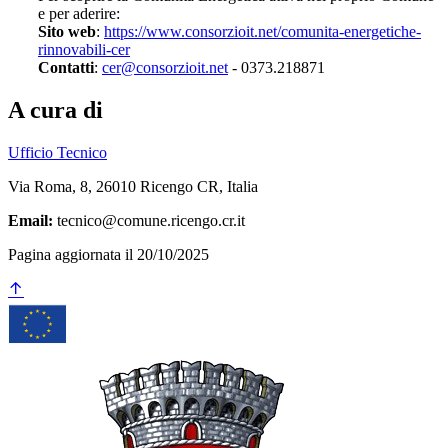
e per aderire:
Sito web
:
https://www.consorzioit.net/comunita-energetiche-
rinnovabili-cer
Contatti
:
cer@consorzioit.net
- 0373.218871
A cura di
Ufficio Tecnico
Via Roma, 8, 26010 Ricengo CR, Italia
Email:
tecnico@comune.ricengo.cr.it
Pagina aggiornata il 20/10/2025