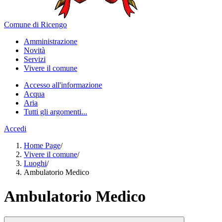
Comune di Ricengo
Amministrazione
Novità
Servizi
Vivere il comune
Accesso all'informazione
Acqua
Aria
Tutti gli argomenti...
Accedi
Home Page
/
Vivere il comune
/
Luoghi
/
Ambulatorio Medico
Ambulatorio Medico