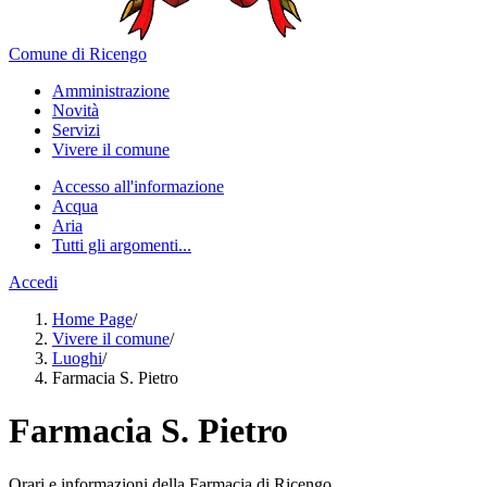
Comune di Ricengo
Amministrazione
Novità
Servizi
Vivere il comune
Accesso all'informazione
Acqua
Aria
Tutti gli argomenti...
Accedi
Home Page
/
Vivere il comune
/
Luoghi
/
Farmacia S. Pietro
Farmacia S. Pietro
Orari e informazioni della Farmacia di Ricengo