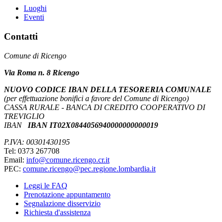
Luoghi
Eventi
Contatti
Comune di Ricengo
Via Roma n. 8 Ricengo
NUOVO CODICE IBAN DELLA TESORERIA COMUNALE
(per effettuazione bonifici a favore del Comune di Ricengo)
CASSA RURALE - BANCA DI CREDITO COOPERATIVO DI
TREVIGLIO
IBAN
IBAN IT02X0844056940000000000019
P.IVA: 00301430195
Tel: 0373 267708
Email:
info@comune.ricengo.cr.it
PEC:
comune.ricengo@pec.regione.lombardia.it
Leggi le FAQ
Prenotazione appuntamento
Segnalazione disservizio
Richiesta d'assistenza