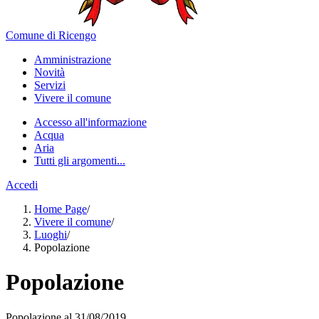
Comune di Ricengo
Amministrazione
Novità
Servizi
Vivere il comune
Accesso all'informazione
Acqua
Aria
Tutti gli argomenti...
Accedi
Home Page
/
Vivere il comune
/
Luoghi
/
Popolazione
Popolazione
Popolazione al 31/08/2019