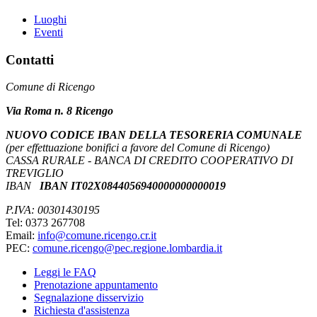
Luoghi
Eventi
Contatti
Comune di Ricengo
Via Roma n. 8 Ricengo
NUOVO CODICE IBAN DELLA TESORERIA COMUNALE
(per effettuazione bonifici a favore del Comune di Ricengo)
CASSA RURALE - BANCA DI CREDITO COOPERATIVO DI
TREVIGLIO
IBAN
IBAN IT02X0844056940000000000019
P.IVA: 00301430195
Tel: 0373 267708
Email:
info@comune.ricengo.cr.it
PEC:
comune.ricengo@pec.regione.lombardia.it
Leggi le FAQ
Prenotazione appuntamento
Segnalazione disservizio
Richiesta d'assistenza