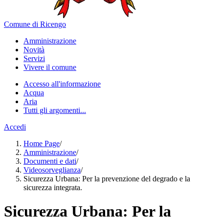
Comune di Ricengo
Amministrazione
Novità
Servizi
Vivere il comune
Accesso all'informazione
Acqua
Aria
Tutti gli argomenti...
Accedi
Home Page
/
Amministrazione
/
Documenti e dati
/
Videosorveglianza
/
Sicurezza Urbana: Per la prevenzione del degrado e la
sicurezza integrata.
Sicurezza Urbana: Per la