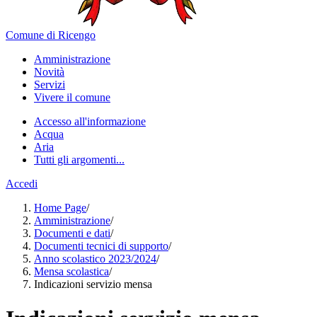
Comune di Ricengo
Amministrazione
Novità
Servizi
Vivere il comune
Accesso all'informazione
Acqua
Aria
Tutti gli argomenti...
Accedi
Home Page
/
Amministrazione
/
Documenti e dati
/
Documenti tecnici di supporto
/
Anno scolastico 2023/2024
/
Mensa scolastica
/
Indicazioni servizio mensa