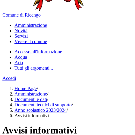
Comune di Ricengo
Amministrazione
Novità
Servizi
Vivere il comune
Accesso all'informazione
Acqua
Aria
Tutti gli argomenti...
Accedi
Home Page
/
Amministrazione
/
Documenti e dati
/
Documenti tecnici di supporto
/
Anno scolastico 2023/2024
/
Avvisi informativi
Avvisi informativi