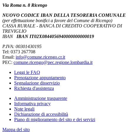
Via Roma n. 8 Ricengo
NUOVO CODICE IBAN DELLA TESORERIA COMUNALE
(per effettuazione bonifici a favore del Comune di Ricengo)
CASSA RURALE - BANCA DI CREDITO COOPERATIVO DI
TREVIGLIO
IBAN
IBAN IT02X0844056940000000000019
P.IVA: 00301430195
Tel: 0373 267708
Email:
info@comune.ricengo.cr.it
PEC:
comune.ricengo@pec.regione.lombardia.it
Leggi le FAQ
Prenotazione appuntamento
Segnalazione disservizio
Richiesta d'assistenza
Amministrazione trasparente
Informativa privacy
Note legali
Dichiarazione di accessibilità
Piano di miglioramento del sito e dei servizi
Mappa del sito