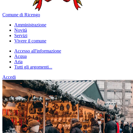
Comune di Ricengo
Amministrazione
Novità
Servizi
Vivere il comune
Accesso all'informazione
Acqua
Aria
Tutti gli argomenti...
Accedi